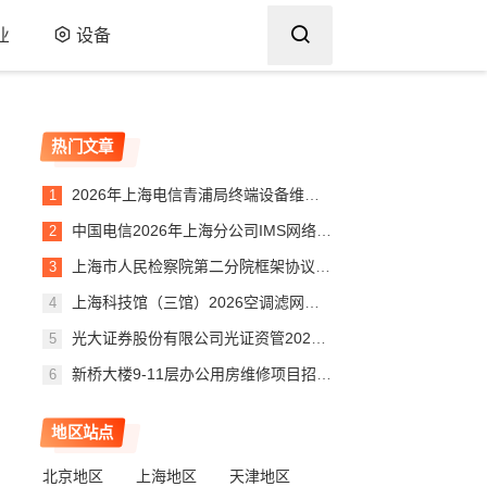
业
设备
热门文章
2026年上海电信青浦局终端设备维修项目直接采购公示
中国电信2026年上海分公司IMS网络扩容改造工程采购IMS注册用户License直接采购公示
上海市人民检察院第二分院框架协议项目合同公告
上海科技馆（三馆）2026空调滤网更换采购项目补充文件
光大证券股份有限公司光证资管2026年人力外包供应商池采购项目入围结果公告
新桥大楼9-11层办公用房维修项目招标公告
地区站点
北京地区
上海地区
天津地区